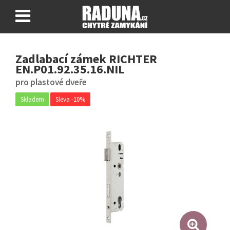
O FAB ENTR®
Zadlabací zámek RICHTER
NÁVODY
EN.P01.92.35.16.NIL
CERTIFIKÁTY
pro plastové dveře
Nákupní košík
0 ks
Skladem
Sleva -10%
Přihlásit se
Zaregistrovat se