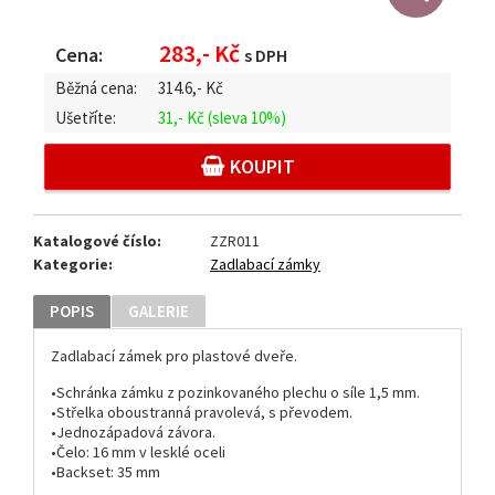
283,- Kč
Cena:
s DPH
Běžná cena:
314.6,-
Kč
Ušetříte:
31,- Kč
(sleva 10%)
KOUPIT
Katalogové číslo:
ZZR011
Kategorie:
Zadlabací zámky
POPIS
GALERIE
Zadlabací zámek pro plastové dveře.
•Schránka zámku z pozinkovaného plechu o síle 1,5 mm.
•Střelka oboustranná pravolevá, s převodem.
•Jednozápadová závora.
•Čelo: 16 mm v lesklé oceli
•Backset: 35 mm