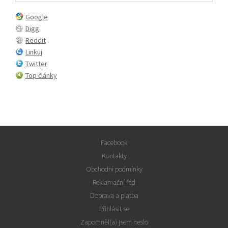
Google
Digg
Reddit
Linkuj
Twitter
Top články
Facebook
Kontakty
Obchodní podmínky
Reklamační řád
Doprava a platba
Přihlásit se
Zapomněl(a) jsem heslo