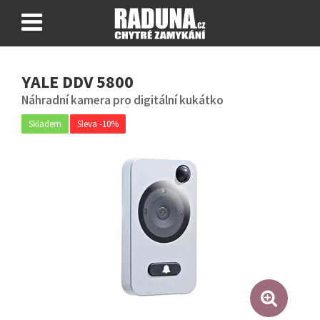
O FAB ENTR®
YALE DDV 5800
NÁVODY
Náhradní kamera pro digitální kukátko
CERTIFIKÁTY
Skladem
Sleva -10%
Nákupní košík
0 ks
Přihlásit se
Zaregistrovat se