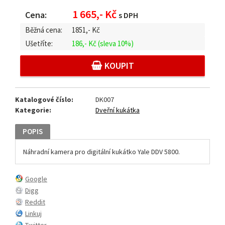
1 665,- Kč
Cena:
s DPH
Běžná cena:
1851,-
Kč
Ušetříte:
186,- Kč
(sleva 10%)
KOUPIT
Katalogové číslo:
DK007
Kategorie:
Dveřní kukátka
POPIS
Náhradní kamera pro digitální kukátko Yale DDV 5800.
Google
Digg
Reddit
Linkuj