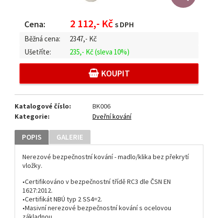
2 112,- Kč
Cena:
s DPH
Běžná cena:
2347,-
Kč
Ušetříte:
235,- Kč
(sleva 10%)
KOUPIT
Katalogové číslo:
BK006
Kategorie:
Dveřní kování
POPIS
GALERIE
Nerezové bezpečnostní kování - madlo/klika bez překrytí
vložky.
•Certifikováno v bezpečnostní třídě RC3 dle ČSN EN
1627:2012.
•Certifikát NBÚ typ 2 SS4=2.
•Masivní nerezové bezpečnostní kování s ocelovou
základnou.