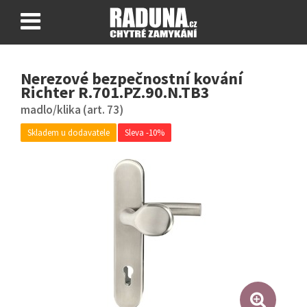
O FAB ENTR®
Nerezové bezpečnostní kování
NÁVODY
Richter R.701.PZ.90.N.TB3
CERTIFIKÁTY
madlo/klika (art. 73)
Nákupní košík
0 ks
Skladem u dodavatele
Sleva -10%
Přihlásit se
Zaregistrovat se