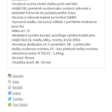
•Ocelová rozeta chrání vložku proti odvrtání.
•Vnější štít, primárně vyroben jako ocelový výkovek a
následně frézován do požadovaného tvaru.
•Rozeta a výkovek kalené na tvrdost 50HRC.
•Vyosené madlo, nerezový odlitek s perfektní strukturou
povrchu.
•Klika art. 73
•Modulární systém kování, umožňuje výměnu každé jeho
vnější části (tj. madla, kliky, rozety, krytů štítů).
•Kování je dodáváno ve 2 variantách: ZB - s překrytím
vložky ocelovou rozetou, PZ - bez překrytí vložky rozetou
•Hmotnost netto: R.701.PZ - 1,94 kg
•Rozteč: 90 mm
•Tloušťka dveří: 40 - 55 mm
Google
Digg
Reddit
Linkuj
Twitter
Top články